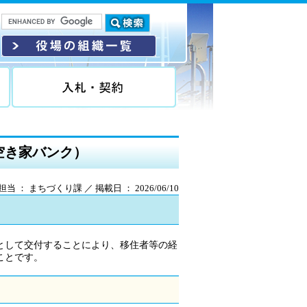
空き家バンク）
担当 ： まちづくり課 ／ 掲載日 ： 2026/06/10
として交付することにより、移住者等の経
ことです。