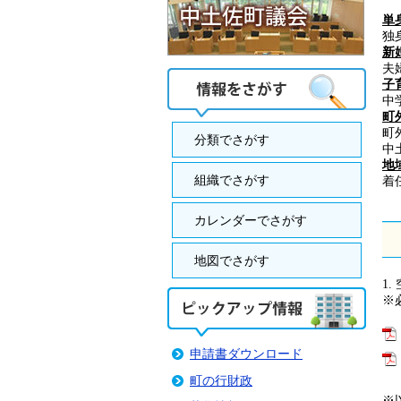
単
独
新
夫
子
中
町
町
分類でさがす
中
地
組織でさがす
着
カレンダーでさがす
地図でさがす
1
※
申請書ダウンロード
町の行財政
※