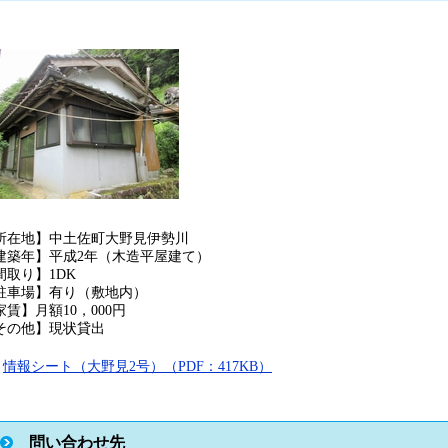
所在地】中土佐町大野見伊勢川
建築年】平成2年（木造平屋建て）
間取り】1DK
駐車場】有り（敷地内）
家賃】月額10，000円
その他】現状貸出
情報シート（大野見2号）（PDF：417KB）
問い合わせ先