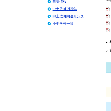
募集情報
中土佐町例規集
中土佐町関連リンク
小中学校一覧
2
3