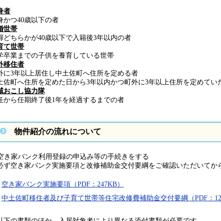
身者
身かつ40歳以下の者
婚世帯
婦どちらかが40歳以下で入籍後3年以内の者
育て世帯
学卒業までの子供を養育している世帯
外移住者
外に3年以上居住し中土佐町へ住所を定める者
土佐町へ住所を定めた日から3年以内かつ町外に3年以上住所を定めてい
域おこし協力隊
任から任期終了後1年を経過するまでの者
物件紹介の流れについて
. 空き家バンク利用登録の申込み等の手続きをする
必ず空き家バンク実施要項と改修補助金交付要綱をご確認いただいてか
空き家バンク実施要項（PDF：247KB）
中土佐町移住者及び子育て世帯等住宅改修費補助金交付要綱（PDF：12
以下の書類のほか、入居対象者により異なる添付書類が必要です。