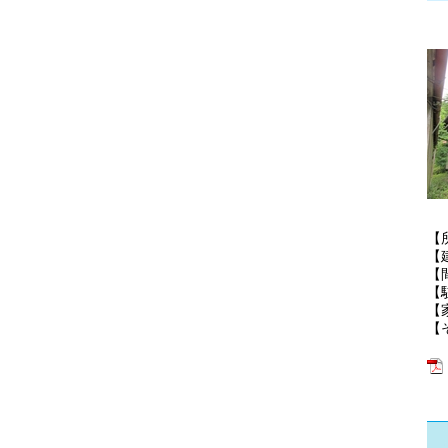
【
【
【
【
【
【