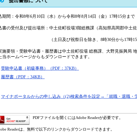
提出書類について
込期間：令和8年6月10日（水）から令和8年8月14日（金）17時15分
込書の受付及び提出場所：中土佐町役場3階総務課（高知県高岡郡中土佐町久
土日及び祝祭日を除き、8時30分から17時15分ま
実施要領・受験申込書・履歴書は中土佐町役場 総務課、大野見振興局 
た当ホームページからもダウンロードできます。
受験申込書（初級事務）（PDF：37KB）
履歴書（PDF：34KB）
マイナポータルからの申し込み（(2)検索条件を設定→「就職・退職・
PDFファイルを開くにはAdobe Readerが必要です。
dobe Readerは、無料で以下のリンクからダウンロードできます。