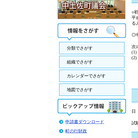
○
平
る
◎
次
分類でさがす
(
(
組織でさがす
・
・
・
カレンダーでさがす
又
地図でさがす
日
申請書ダウンロード
試
町の行財政