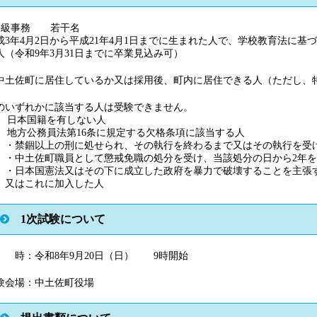
初級事務 若干名
成3年4月2日から平成21年4月1日までに生まれた人で、学校教育法に
人（令和9年3月31日までに卒業見込み可）
中土佐町に居住しているか又は採用後、町内に居住できる人（ただし、
のいずれかに該当する人は受験できません。
1) 日本国籍を有しない人
2) 地方公務員法第16条に規定する欠格条項に該当する人
禁錮以上の刑に処せられ、その執行を終わるまで又はその執行を受け
中土佐町職員として懲戒免職の処分を受け、当該処分の日から2年を
日本国憲法又はその下に成立した政府を暴力で破壊することを主張す
はこれに加入した人
1次試験について
 時：令和8年9月20日（日） 9時開始
験会場：中土佐町役場