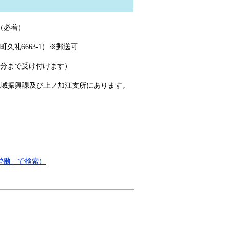
まで（必着）
礼6663-1）※郵送可
で受け付けます）
地域振興課及び上ノ加江支所にあります。
労働」で検索）