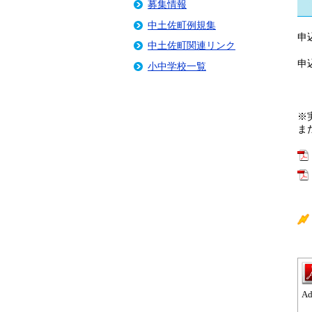
募集情報
中土佐町例規集
申
中土佐町関連リンク
申
小中学校一覧
（
※
ま
A