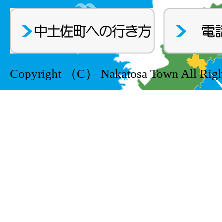
Copyright （C） Nakatosa Town All Righ