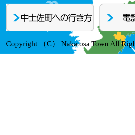
Copyright （C） Nakatosa Town All Righ