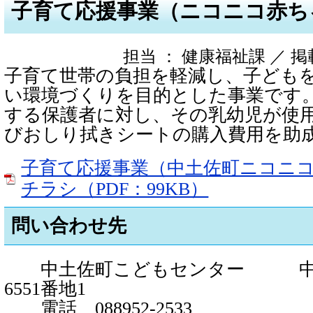
子育て応援事業（ニコニコ赤ち
担当 ： 健康福祉課 ／ 掲載日 
子育て世帯の負担を軽減し、子ども
い環境づくりを目的とした事業です
する保護者に対し、その乳幼児が使
びおしり拭きシートの購入費用を助
子育て応援事業（中土佐町ニコニ
チラシ（PDF：99KB）
問い合わせ先
中土佐町こどもセンター 中
6551番地1
電話 088952-2533