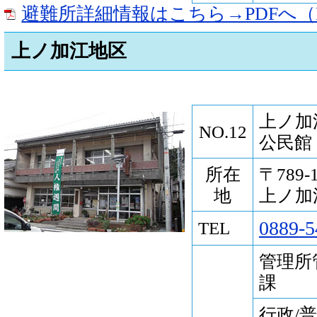
避難所詳細情報はこちら→PDFへ（P
上ノ加江地区
上ノ加
NO.12
公民館
所在
〒789
地
上ノ加江
0889-5
TEL
管理所
課
行政/