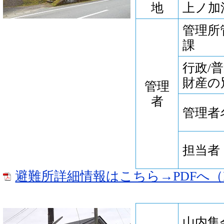
地
上ノ加江
管理所
課
行政/
財産の
管理
者
管理者
担当者
避難所詳細情報はこちら→PDFへ（P
山内集