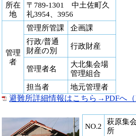
所在
〒789-1301 中土佐町久
地
礼3954、3956
管理所管課
企画課
行政/普通
行政財産
財産の別
管理
者
大北集会場
管理者名
管理組合
担当者
地元管理者
避難所詳細情報はこちら→PDFへ（P
萩原集
NO.2
所