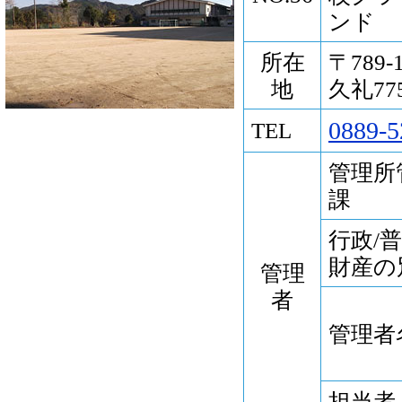
ンド
所在
〒789
地
久礼775
0889-5
TEL
管理所
課
行政/
財産の
管理
者
管理者
担当者