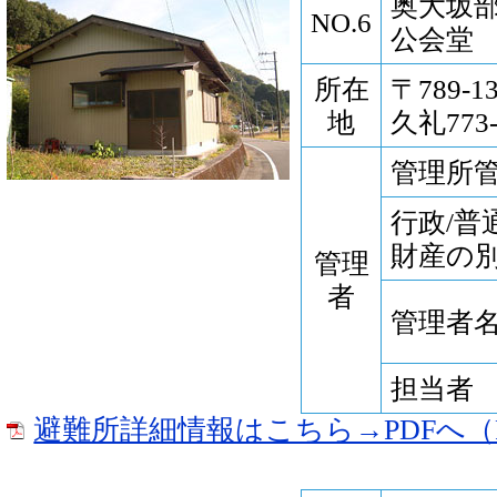
奥大坂
NO.6
公会堂
所在
〒789-
地
久礼773-
管理所
行政/普
財産の
管理
者
管理者
担当者
避難所詳細情報はこちら→PDFへ（P