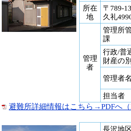
所在
〒789-
地
久礼499
管理所
課
行政/普
管理
財産の
者
管理者
担当者
避難所詳細情報はこちら→PDFへ（P
長沢地