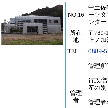
中土佐
NO.16
ーツ文
ンター
所在
〒789
地
上ノ加江
0889-5
TEL
管理所
行政/
産の別
管理
者
管理者