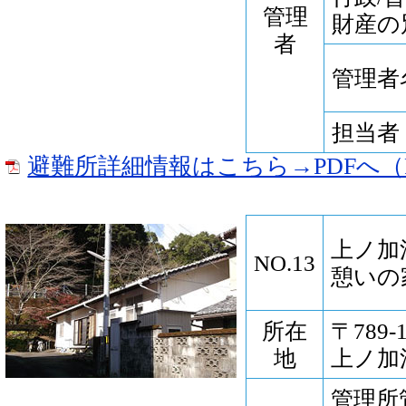
管理
財産の
者
管理者
担当者
避難所詳細情報はこちら→PDFへ（P
上ノ加
NO.13
憩いの
所在
〒789
地
上ノ加江
管理所