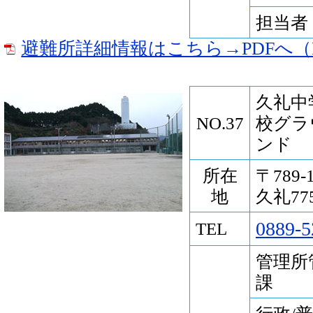
担当者
避難所詳細情報はこちら→PDFへ（P
久礼中
NO.37
校グラ
ンド
所在
〒789
地
久礼77
0889-5
TEL
管理所
課