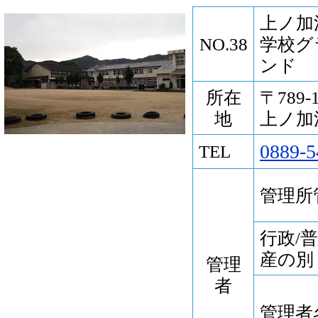
上ノ加
NO.38
学校グ
ンド
所在
〒789
地
上ノ加江
0889-5
TEL
管理所
行政/
産の別
管理
者
管理者