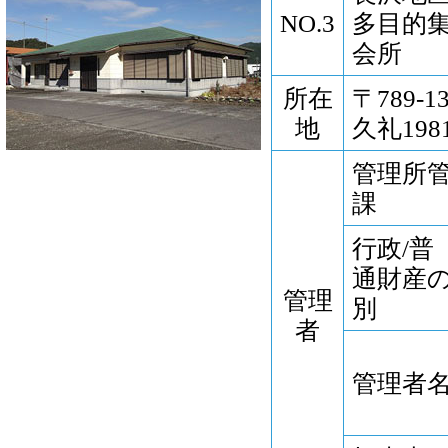
NO.3
多目的
会所
所在
〒789-
地
久礼1981
管理所
課
行政/普
通財産
管理
別
者
管理者