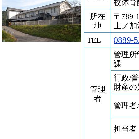
校体育
所在
〒789
地
上ノ加江
0889-5
TEL
管理所
課
行政/
財産の
管理
者
管理者
担当者