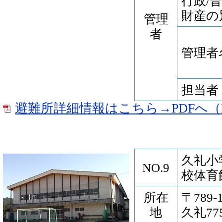
行政/
財産の
管理
者
管理者
担当者
避難所詳細情報はこちら→PDFへ（P
久礼小
NO.9
校体育
所在
〒789
地
久礼775