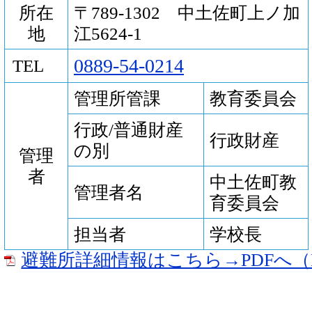
所在
〒789-1302 中土佐町上ノ加
地
江5624-1
0889-54-0214
TEL
管理所管課
教育委員会
行政/普通財産
行政財産
の別
管理
者
中土佐町教
管理者名
育委員会
担当者
学校長
避難所詳細情報はこちら→PDFへ（P