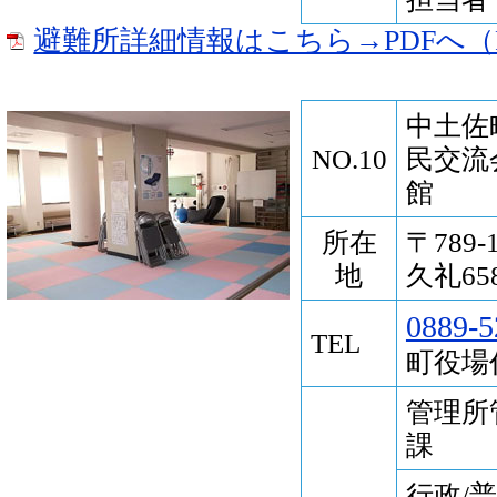
避難所詳細情報はこちら→PDFへ（P
中土佐
NO.10
民交流
館
所在
〒789
地
久礼658
0889-5
TEL
町役
管理所
課
行政/