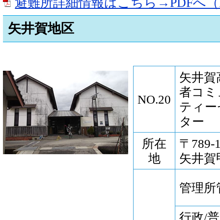
避難所詳細情報はこちら→PDFへ（P
矢井賀地区
矢井賀
者コミ
NO.20
ティー
ター
所在
〒789
地
矢井賀甲
管理所
行政/