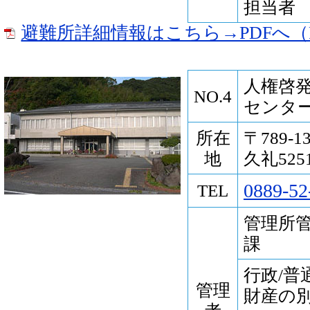
担当者
避難所詳細情報はこちら→PDFへ（P
人権啓
NO.4
センタ
所在
〒789-
地
久礼5251
0889-52
TEL
管理所
課
行政/普
管理
財産の