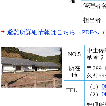
者
管理者
担当者
避難所詳細情報はこちら→PDFへ（P
中土佐
NO.5
納骨堂
所在
〒789
地
久礼69
0
（1）
TEL
0
（2）
管理所