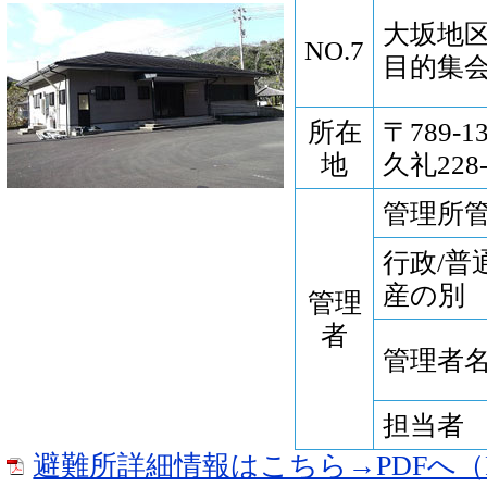
大坂地
NO.7
目的集
所在
〒789-
地
久礼228-
管理所
行政/普
産の別
管理
者
管理者
担当者
避難所詳細情報はこちら→PDFへ（P