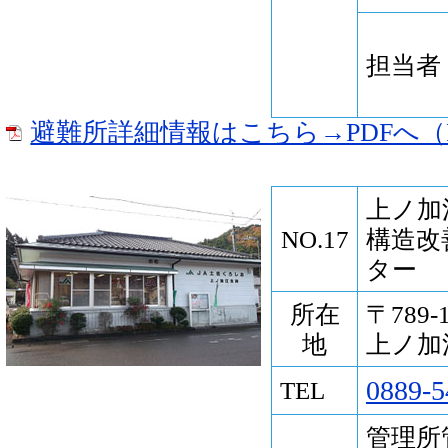
担当者
避難所詳細情報はこちら→PDFへ（P
上ノ加
NO.17
構造改
ター
所在
〒789
地
上ノ加江
0889-5
TEL
管理所