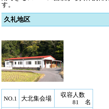
す。
久礼地区
収容人数
NO.1
大北集会場
81 名