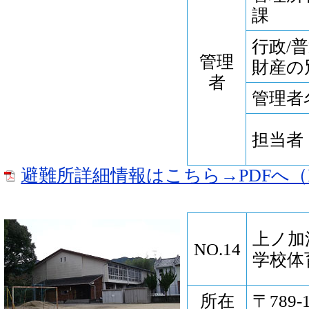
課
行政/
管理
財産の
者
管理者
担当者
避難所詳細情報はこちら→PDFへ（P
上ノ加
NO.14
学校体
所在
〒789